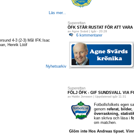
Läs mer...
Superettan
ÖFK STÅR RUSTAT FÖR ATT VARA
av Agne Svärd | Igår - 20:28
6 kommentarer
ersund 4-3 (2-3) Mål IFK:Isac
an, Henrik Lööf
Nyhetsarkiv
Superettan
FÖLJ ÖFK - GIF SUNDSVALL VIA 
av Haldo Jonsson | Uppdaterad igår 11:31
Fotbollsfolkets egen saj
genom
referat, bilde
överraskning, statist
kan skriva och läsa i
f
om matchen.
Glöm inte Hos Andreas tipset. Vin