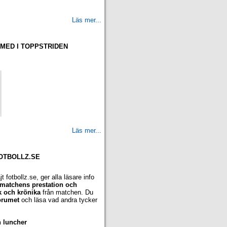
Läs mer...
 MED I TOPPSTRIDEN
Läs mer...
FOTBOLLZ.SE
t fotbollz.se, ger alla läsare info
r, matchens prestation och
ik och krönika
från matchen. Du
orumet
och läsa vad andra tycker
n luncher