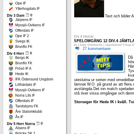
Ope IF
Ytterhogdals IF
Div 3 Dam
Text och bilder 
Järpens IF
Myssjö-Ovikens IF
Offerdals IF
Ope IF 2
Div 4 Herrar
SPELOMGÅNG 12 DIV.4 JÄMTL
Svegs IK
av Lasse Granbacka | Uppdaterad 5 Aug 2
Brunflo FK
27 kommentarer
Div 4 Herr
Då 
Bergs IK
hös
Brunflo FK
Här
Frösö IF A
Tyv
Hede IK
kva
IFK Östersund Ungdom
uteslutna ur serien med omedelbar 
lämnat W.O. på grund av att flera 
Lillhärdals IF
avstängda.Det inn match speladene
Myssjö-Ovikens IF
stå över vissa omgångar och denn
Norra Lits IF
Offerdals IF
Storseger för Hede IK i kväll. Tv
Tandsbyns FK
Åre Slalomklubb
Ås IF
Div 5 Herr Norra
Alsens IF
Bräcke SK 2