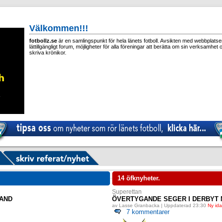
Välkommen!!!
fotbollz.se
är en samlingspunkt för hela länets fotboll. Avsikten med webbplatsen 
lättillgängligt forum, möjligheter för alla föreningar att berätta om sin verksamhet 
skriva krönikor.
14 öfknyheter.
Superettan
LAND
ÖVERTYGANDE SEGER I DERBYT 
av Lasse Granbacka | Uppdaterad 23:30
Ny id
7 kommentarer