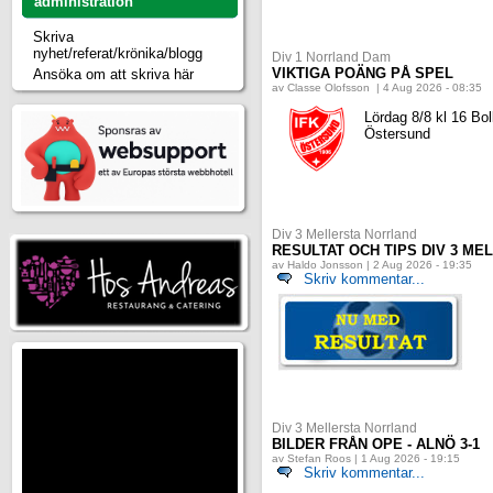
administration
Skriva
nyhet/referat/krönika/blogg
Div 1 Norrland Dam
VIKTIGA POÄNG PÅ SPEL
Ansöka om att skriva här
av Classe Olofsson | 4 Aug 2026 - 08:35
Lördag 8/8 kl 16 Bol
Östersund
Div 3 Mellersta Norrland
RESULTAT OCH TIPS DIV 3 M
av Haldo Jonsson | 2 Aug 2026 - 19:35
Skriv kommentar...
Div 3 Mellersta Norrland
BILDER FRÅN OPE - ALNÖ 3-1
av Stefan Roos | 1 Aug 2026 - 19:15
Skriv kommentar...