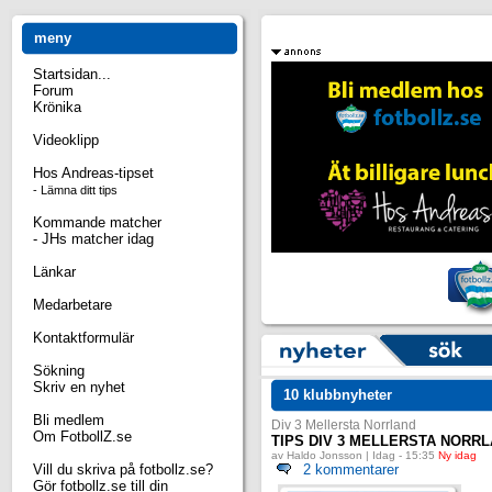
meny
Startsidan...
Forum
Krönika
Videoklipp
Hos Andreas-tipset
- Lämna ditt tips
Kommande matcher
- JHs matcher idag
Länkar
Medarbetare
Kontaktformulär
Sökning
Skriv en nyhet
10 klubbnyheter
Bli medlem
Div 3 Mellersta Norrland
Om FotbollZ.se
TIPS DIV 3 MELLERSTA NORR
av Haldo Jonsson | Idag - 15:35
Ny idag
Vill du skriva på fotbollz.se?
2 kommentarer
Gör fotbollz.se till din