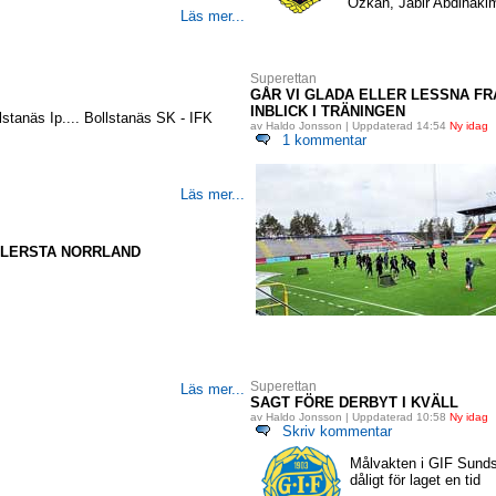
Özkan, Jabir Abdihakim
Läs mer...
Superettan
GÅR VI GLADA ELLER LESSNA FRÅ
INBLICK I TRÄNINGEN
lstanäs Ip.... Bollstanäs SK - IFK
av Haldo Jonsson | Uppdaterad 14:54
Ny idag
1 kommentar
Läs mer...
ELLERSTA NORRLAND
Superettan
Läs mer...
SAGT FÖRE DERBYT I KVÄLL
av Haldo Jonsson | Uppdaterad 10:58
Ny idag
Skriv kommentar
Målvakten i GIF Sundsv
dåligt för laget en tid