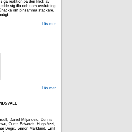
iga reaktion på den klick av
dde sig illa och som avslutning
. Snacka om pinsamma stackare.
ndigt.
Läs mer...
Läs mer...
UNDSVALL
sell, Daniel Miljanovic, Dennis
wu, Curtis Edwards, Hugo Azzi,
ar Begic, Simon Marklund, Emil