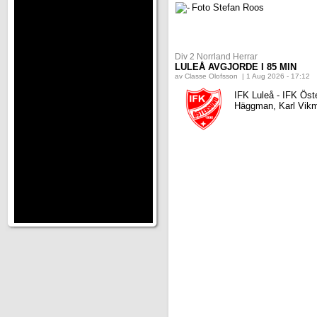
Foto Stefan Roos
Div 2 Norrland Herrar
LULEÅ AVGJORDE I 85 MIN
av Classe Olofsson | 1 Aug 2026 - 17:12
IFK Luleå - IFK Öst
Häggman, Karl Vikm