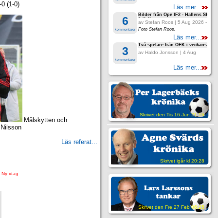
0 (1-0)
Läs mer...
Bilder från Ope IF2 - Hallens SK 3-
6
2 (1.0)
av Stefan Roos | 5 Aug 2026 -
13:27
Foto Stefan Roos.
kommentarer
Läs mer...
Två spelare från ÖFK i veckans lag 
3
av Haldo Jonsson | 4 Aug
2026 - 12:56
kommentarer
Läs mer...
Skrivet den Tis 16 Jun 21:16
Målskytten och
 Nilsson
Läs referat...
Skrivet igår kl 20:28
Ny idag
Skrivet den Fre 27 Feb 06:25