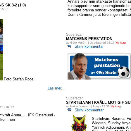
Annars blev min starkaste känslomäss
 SK 3-2 (1.0)
kustsupportrar som genomgående bete
 15:22
försökte bränna sönder konstgräset
Dom skämmer ju ut föreningen fullstä
Superettan
MATCHENS PRESTATION
av Göte Murén | Uppdaterad 22:16
Ny idag
Skriv kommentar
Foto Stefan Roos.
Läs mer...
Superettan
STARTELVAN I KVÄLL MOT GIF S
av Haldo Jonsson | Idag - 17:38
Ny idag
26 - 09:27
Skriv kommentar
tkraft Arena..... IFK Östersund -
Startelvan: Rasmus For
älkommen
Widgren, Sunday Anyan
Yannick Adjoumani, Am