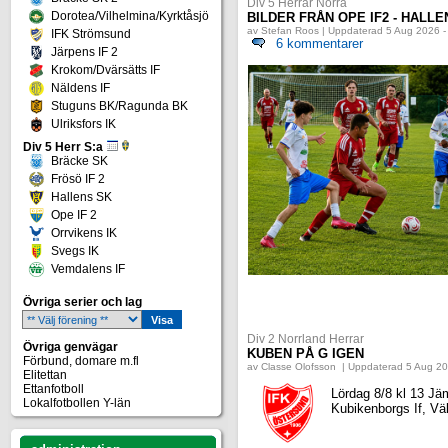
Div 5 Herrar Norra
Dorotea/Vilhelmina/Kyrktåsjö
BILDER FRÅN OPE IF2 - HALLENS
av Stefan Roos | Uppdaterad 5 Aug 2026 -
IFK Strömsund
6 kommentarer
Järpens IF 2
Krokom/Dvärsätts IF
Näldens IF
Stuguns BK/Ragunda BK
Ulriksfors IK
Div 5 Herr S:a
Bräcke SK
Frösö IF 2
Hallens SK
Ope IF 2
Orrvikens IK
Svegs IK
Vemdalens IF
Övriga serier och lag
Div 2 Norrland Herrar
Övriga genvägar
KUBEN PÅ G IGEN
Förbund, domare m.fl
av Classe Olofsson | Uppdaterad 5 Aug 20
Elitettan
Ettanfotboll
Lördag 8/8 kl 13 Jäm
Lokalfotbollen Y-län
Kubikenborgs If, V