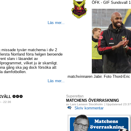
ÖFK - GIF Sundsvall 1-
Läs mer...
 missade tyvärr matcherna i div 2
lersta Norrland förra helgen beroende
rent slarv i läsandet av
lprogrammet, vilket ju är skamligt.
na gång ska jag dock försöka att
la damfotbollen.
matchvinnaren Jabir. Foto Thord-Eric
Läs mer...
Superettan
I KVÄLL ⚽⚽⚽
MATCHENS ÖVERRASKNING
 - 22:36
av Lars Larsson Stockholm | Uppdaterad 23:37
Skriv kommentar