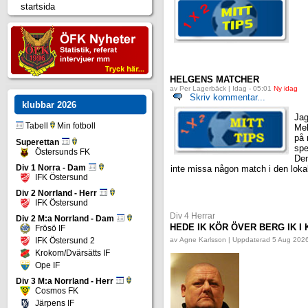
startsida
HELGENS MATCHER
av Per Lagerbäck | Idag - 05:01
Ny idag
Skriv kommentar...
klubbar
2026
Jag
Tabell
Min fotboll
Mel
på 
Superettan
spe
Östersunds FK
Den
Div 1 Norra - Dam
inte missa någon match i den loka
IFK Östersund
Div 2 Norrland - Herr
IFK Östersund
Div 4 Herrar
Div 2 M:a Norrland - Dam
HEDE IK KÖR ÖVER BERG IK 
Frösö IF
IFK Östersund 2
av Agne Karlsson | Uppdaterad 5 Aug 2026
Krokom/Dvärsätts IF
Ope IF
Div 3 M:a Norrland - Herr
Cosmos FK
Järpens IF