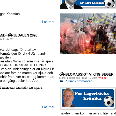
Agne Karlsson
Läs mer...
AND-HÄRJEDALEN 2026
026 - 22:04
var det dags för start av
tomgången för div 4 Jämtland-
jedalen.
ärr utan Norra Lit som inte får spela
r i div 4. De har av JH FF blivit
verkan. Anledningen är att Norra-Lit
spelare före en match var sjuka och
KÄNSLOMÄSSIGT VIKTIG SEGER
bär framöver att ett lag kommer att
av Per Lagerbäck | Idag - 21:50
Ny idag
a omgång spelar inte Åre.
Skriv kommentar
å matcher återstår att spela.
Läs mer...
halvlek, men kommer av sig lite i and