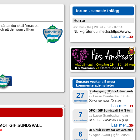
forum - senaste inlägg
Herrar
är att det skall finnas ett
av: Grin-Olle | 28 Jul 2026 - 07:54
och att den som vill kan
NLIF gråter ut i media:https://www.
Läs mer...
Senaste veckans 5 mest
kommenterade nyheter
Spelomgång 12 div.4 Jämtland-
27
Härjedalen 2026
av Lasse Granbacka | 30 Jul
2026 - 20:16
Då var det dags för start
kommentarer
Läs mer...
ÖFK - GIF Sundsvall 1-0 (1-0)
7
av Lasse Granbacka | Idag -
19:25
ÖFK - GIF Sundsvall 1-0 (1-0)
kommentarer
MOT GIF SUNDSVALL
Läs mer...
ag
ÖFK står rustat för att vara med i t
6
av Agne Svärd | Igår - 20:28
kommentarer