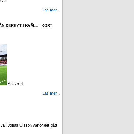
 Ali
Läs mer...
N DERBYT I KVÄLL - KORT
Arkivbild
Läs mer...
all Jonas Olsson varför det gått