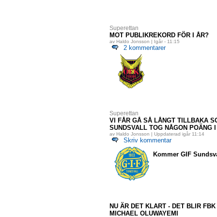
Superettan
MOT PUBLIKREKORD FÖR I ÅR?
av Haldo Jonsson | Igår - 11:15
2 kommentarer
Superettan
VI FÅR GÅ SÅ LÅNGT TILLBAKA SO
SUNDSVALL TOG NÅGON POÄNG I
av Haldo Jonsson | Uppdaterad igår 11:14
Skriv kommentar
Kommer GIF Sundsvall
NU ÄR DET KLART - DET BLIR FB
MICHAEL OLUWAYEMI