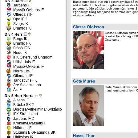
Div 3 Dam
Bästa egenskap: Har ett positivt synsätt på li
Järpens IF
älskar fotboll och vill se ungdomar utvecklas til
personer både på plan och som människor. 
Myssjö-Ovikens IF
egenskap: Dålig att hjälpa till hemma och gl
Offerdals IF
aldrig en oförrätt.
Ope IF 2
Svegs IK
Classe Olofsson
Brunflo FK
Classe Olofsson skrive
Div 4 Herr
resultat för alla lag i IF
Bergs IK
Östersund
Brunflo FK
Frösö IF A
Hede IK
IFK Östersund Ungdom
Lillhärdals IF
Myssjö-Ovikens IF
Norra Lits IF
Offerdals IF
Tandsbyns FK
Göte Murén
Åre Slalomklubb
Göte Murén skriver om
Ås IF
matchens prestation i
Div 5 Herr Norra
Alsens IF
Bräcke SK 2
Dorotea/Vilhelmina/Kyrktåsjö
IFK Strömsund
Järpens IF 2
Krokom/Dvärsätts IF
Näldens IF
Stuguns BK/Ragunda BK
Hasse Thor
Ulriksfors IK