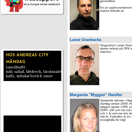
genomföra.
En av upphovsmännen
bakom fotbollz.se
Lasse Granbacka
Stugunbon Lasse Gra
skriver referat på ÖFK:
matcher
Margareta "Myggan" Handler
Spelande tränare i Hä
damlag sedan 2009. H
tidigare spelat i OPE o
ÖDFF. Gift och har två 
och 1 år som tar stor de
mitt liv. Fotbollen är en 
energikälla för mig!