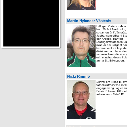
Martin Nylander Västerås
Utflugen Östersundare
bott 20 år i Stockholm,
sedan ett år i Västerås.
Jobbar som officer i S
och Arboga. Har följt
Stockholmsfotbollen u
mina år där, roligast har
kanske varit att följa de
divisionerna. Har under
senaste åren tränat u
och matchat dessa i bl
annat S:t Erikscupen.
Nicki Rimmö
Skriver om Frösö IF, my
fotbollsintresserad med 
engagemang, lagledare
Frösö IF herrar. Utför et
arbete inom Frösö IF.