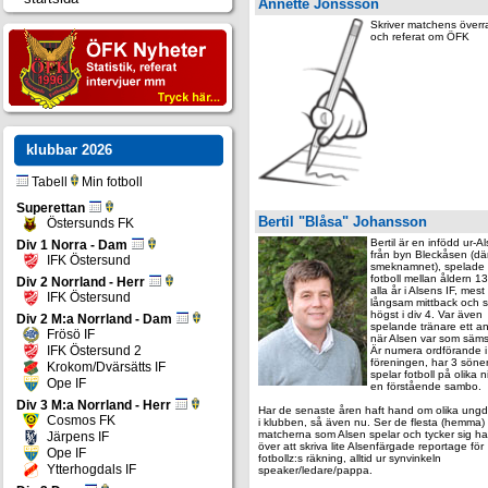
Annette Jonssson
Skriver matchens överr
och referat om ÖFK
klubbar
2026
Tabell
Min fotboll
Superettan
Bertil "Blåsa" Johansson
Östersunds FK
Bertil är en infödd ur-A
Div 1 Norra - Dam
från byn Bleckåsen (dä
IFK Östersund
smeknamnet), spelade 
fotboll mellan åldern 13
Div 2 Norrland - Herr
alla år i Alsens IF, mes
IFK Östersund
långsam mittback och 
högst i div 4. Var även
Div 2 M:a Norrland - Dam
spelande tränare ett ant
Frösö IF
när Alsen var som säms
IFK Östersund 2
Är numera ordförande i
föreningen, har 3 söne
Krokom/Dvärsätts IF
spelar fotboll på olika 
Ope IF
en förstående sambo.
Div 3 M:a Norrland - Herr
Har de senaste åren haft hand om olika ung
Cosmos FK
i klubben, så även nu. Ser de flesta (hemma)
matcherna som Alsen spelar och tycker sig ha 
Järpens IF
över att skriva lite Alsenfärgade reportage för
Ope IF
fotbollz:s räkning, alltid ur synvinkeln
Ytterhogdals IF
speaker/ledare/pappa.