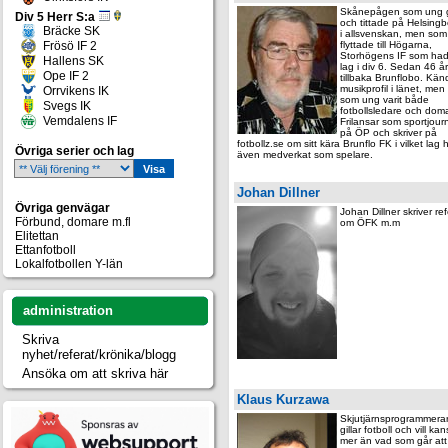
Skånepågen som ung g
Div 5 Herr S:a
och tittade på Helsingb
Bräcke SK
i allsvenskan, men som
Frösö IF 2
flyttade till Högarna,
Storhögens IF som had
Hallens SK
lag i div 6. Sedan 46 år
Ope IF 2
tillbaka Brunflobo. Kän
musikprofil i länet, men
Orrvikens IK
som ung varit både
Svegs IK
fotbollsledare och dom
Vemdalens IF
Frilansar som sportjourn
på ÖP och skriver på
fotbollz.se om sitt kära Brunflo FK i vilket lag
Övriga serier och lag
även medverkat som spelare.
Johan Dillner
Övriga genvägar
Johan Dillner skriver ref
Förbund, domare m.fl
om ÖFK m.m
Elitettan
Ettanfotboll
Lokalfotbollen Y-län
administration
Skriva
nyhet/referat/krönika/blogg
Ansöka om att skriva här
Klaus Kurzawa
Skjutjärnsprogrammera
gillar fotboll och vill ka
mer än vad som går att