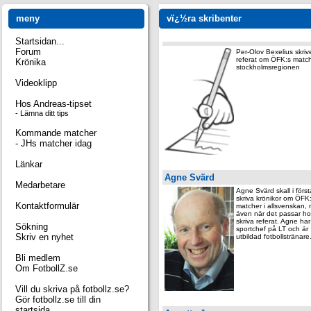
meny
vï¿½ra skribenter
Startsidan...
Forum
Per-Olov Bexelius skriv
referat om ÖFK:s match
Krönika
stockholmsregionen
Videoklipp
Hos Andreas-tipset
- Lämna ditt tips
Kommande matcher
- JHs matcher idag
Länkar
Agne Svärd
Medarbetare
Agne Svärd skall i förs
skriva krönikor om ÖFK
Kontaktformulär
matcher i allsvenskan,
även när det passar h
skriva referat. Agne har 
Sökning
sportchef på LT och är
Skriv en nyhet
utbildad fotbollstränare
Bli medlem
Om FotbollZ.se
Vill du skriva på fotbollz.se?
Gör fotbollz.se till din
startsida