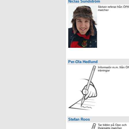
Niclas Sundström
Skriver referat från ÖFK
matcher
Per-Ola Hedlund
Informatör m.m. från Ö
träningar
Stefan Roos
Tar bilder på Ope och
Dvärsätts matcher