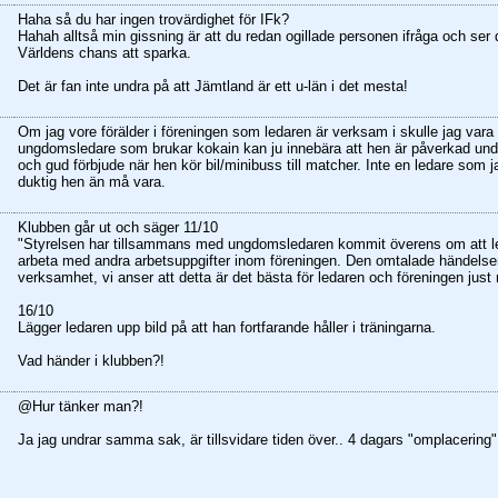
Haha så du har ingen trovärdighet för IFk?
Hahah alltså min gissning är att du redan ogillade personen ifråga och ser
Världens chans att sparka.
Det är fan inte undra på att Jämtland är ett u-län i det mesta!
Om jag vore förälder i föreningen som ledaren är verksam i skulle jag var
ungdomsledare som brukar kokain kan ju innebära att hen är påverkad under
och gud förbjude när hen kör bil/minibuss till matcher. Inte en ledare som jag
duktig hen än må vara.
Klubben går ut och säger 11/10
"Styrelsen har tillsammans med ungdomsledaren kommit överens om att l
arbeta med andra arbetsuppgifter inom föreningen. Den omtalade händelsen
verksamhet, vi anser att detta är det bästa för ledaren och föreningen just 
16/10
Lägger ledaren upp bild på att han fortfarande håller i träningarna.
Vad händer i klubben?!
@Hur tänker man?!
Ja jag undrar samma sak, är tillsvidare tiden över.. 4 dagars "omplacering" 