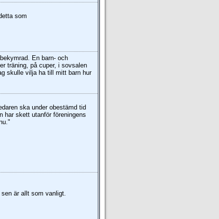
 detta som
a bekymrad. En barn- och
 träning, på cuper, i sovsalen
 skulle vilja ha till mitt barn hur
edaren ska under obestämd tid
 har skett utanför föreningens
nu."
sen är allt som vanligt.