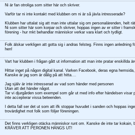
Ni är fan otroliga som sitter här och skriver.
Varför tar ni inte kontakt med klubben om ni är så jävla intresserade?
Klubben har uttalat sig att man inte uttalar sig om personalärenden, helt rät
Ni som sitter här som korpar och skriver, hoppas ingen av er sitter i framskju
förening - hur mkt behandlar människor verkar vara klart och tydligt.
Folk älskar verkligen att gotta sig i andras felsteg. Finns ingen anledning 
hen!
Vart har klubben i frågan gått ut information att man inte pratar enskillda 
Hittar inget på någon digital kanal. Varken Facebook, deras egna hemsida, 
Kanske är jag som är dålig på att hitta....
Jag själv är inte intresserad av vad som händer med personen
Utan att det händer något.
Tar vi djurgården som exempel som går ut med info efter händelsen visar p
inte accepterar vissa beteenden.
I detta fall ser det ut som att ifk stoppar huvudet i sanden och hoppas in
trovärdighet mot folk som följer föreningen.
Det finns verkligen otäcka människor runt om. Kanske de inte tar kokain, 
KRÄVER ATT PERONEN HÄNGS UT!