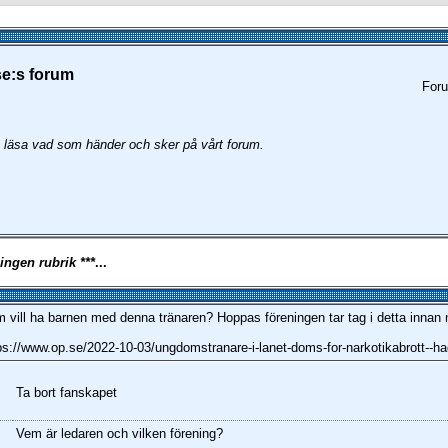
se:s forum
Foru
att läsa vad som händer och sker på vårt forum.
 ingen rubrik ***
...
 vill ha barnen med denna tränaren? Hoppas föreningen tar tag i detta innan 
ps://www.op.se/2022-10-03/ungdomstranare-i-lanet-doms-for-narkotikabrott--ha
Ta bort fanskapet
Vem är ledaren och vilken förening?