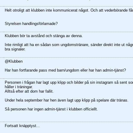
Helt otroligt att klubben inte kommunicerat något. Och att vederbörande får 
Styrelsen handlingsförlamade?
Klubben bör ta avstånd och stänga av denna.
Inte rimligt att ha en sådan som ungdomstränare, sänder direkt inte ut någ
bra signaler.
@Klubben
Har han fortfarande pass med barn/ungdom eller har han admin-tjänst?
Personen i frågan har lagt upp klipp och bilder på sin instagram så sent s
håller i träningar.
Alltså efter att dom har fallit.
Under hela september har hen även lagt upp klipp på spelare där tränas.
Så personen har ingen admin-tjänst i klubben officiellt.
Fortsatt knäpptyst...