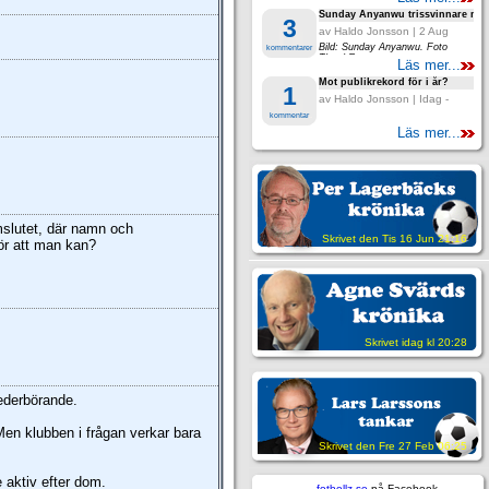
Sunday Anyanwu trissvinnare mot
3
av Haldo Jonsson | 2 Aug
2026 - 22:38
Bild: Sunday Anyanwu. Foto
kommentarer
Thord-Er
Läs mer...
Mot publikrekord för i år?
1
av Haldo Jonsson | Idag -
11:15
kommentar
Läs mer...
mslutet, där namn och
Skrivet den Tis 16 Jun 21:16
ör att man kan?
Skrivet idag kl 20:28
vederbörande.
 Men klubben i frågan verkar bara
Skrivet den Fre 27 Feb 06:25
 aktiv efter dom.
fotbollz.se
på Facebook