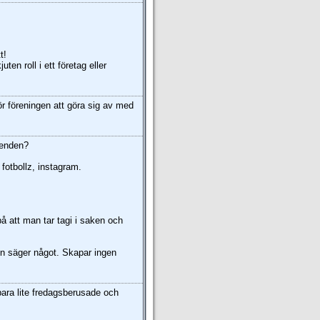
t!
ten roll i ett företag eller
för föreningen att göra sig av med
ärenden?
fotbollz, instagram.
å att man tar tagi i saken och
gen säger något. Skapar ingen
bara lite fredagsberusade och