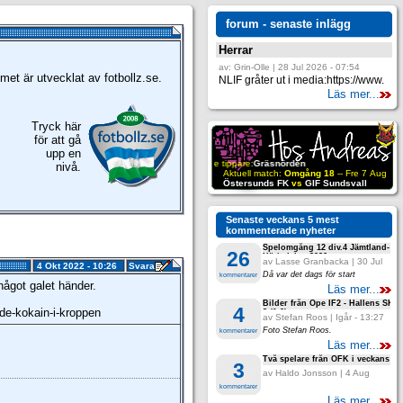
forum - senaste inlägg
Herrar
av: Grin-Olle | 28 Jul 2026 - 07:54
met är utvecklat av fotbollz.se.
NLIF gråter ut i media:https://www.
Läs mer...
Tryck här
för att gå
upp en
nivå.
Senaste veckans 5 mest
kommenterade nyheter
Spelomgång 12 div.4 Jämtland-
26
Härjedalen 2026
av Lasse Granbacka | 30 Jul
4 Okt 2022 - 10:26
Svara
2026 - 20:16
Då var det dags för start
kommentarer
något galet händer.
Läs mer...
Bilder från Ope IF2 - Hallens SK 3
4
de-kokain-i-kroppen
2 (1.0)
av Stefan Roos | Igår - 13:27
Foto Stefan Roos.
kommentarer
Läs mer...
Två spelare från ÖFK i veckans la
3
av Haldo Jonsson | 4 Aug
2026 - 12:56
kommentarer
Läs mer...