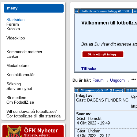
meny
fotbollz.seForum - Inlägg #18560
Startsidan...
Välkommen till fotbollz.
Forum
Krönika
Videoklipp
Bra att Du visar ditt intresse 
Kommande matcher
Länkar
Medarbetare
Tillbaka
Kontaktformulär
Du är här:
Forum
→
Ungdom
→
***
Sökning
Skriv en nyhet
*** ingen rubrik ***
(23 svar)
Inlagt av:
Vem
Bli medlem
Gäst: DAGENS FUNDERING
Om FotbollZ.se
htt
Vill du skriva på fotbollz.se?
Svar av:
Gör fotbollz.se till din startsida
Gäst: Hemskt
4 Okt 2022 - 19:49
Gäst: Undran
4 Okt 2022 - 23:12