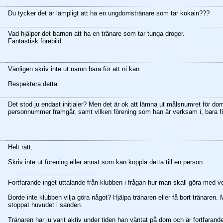
Du tycker det är lämpligt att ha en ungdomstränare som tar kokain???
Vad hjälper det barnen att ha en tränare som tar tunga droger.
Fantastisk förebild.
Vänligen skriv inte ut namn bara för att ni kan.
Respektera detta.
Det stod ju endast initialer? Men det är ok att lämna ut målsnumret för do
personnummer framgår, samt vilken förening som han är verksam i, bara f
Helt rätt,
Skriv inte ut förening eller annat som kan koppla detta till en person.
Fortfarande inget uttalande från klubben i frågan hur man skall göra med 
Borde inte klubben vilja göra något? Hjälpa tränaren eller få bort tränaren.
stoppat huvudet i sanden.
Tränaren har ju varit aktiv under tiden han väntat på dom och är fortfarande